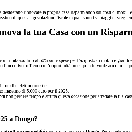
e desiderano rinnovare la propria casa risparmiando sui costi di mobili e
massimo di questa agevolazione fiscale e quali sono i vantaggi di sceglier
nova la tua Casa con un Risparm
 un rimborso fino al 50% sulle spese per l’acquisto di mobili e grandi el
no l’incentivo, offrendo un’opportunità unica per chi vuole arredare la p
 mobili e elettrodomestici.
rto massimo di 5.000 euro per il 2025.
ndi non perdere tempo e sfrutta questa occasione per arredare la tua cas
025 a Dongo?
i
ristrutturazione edilizia
nella propria casa a
Dongo
. Per accedere a q