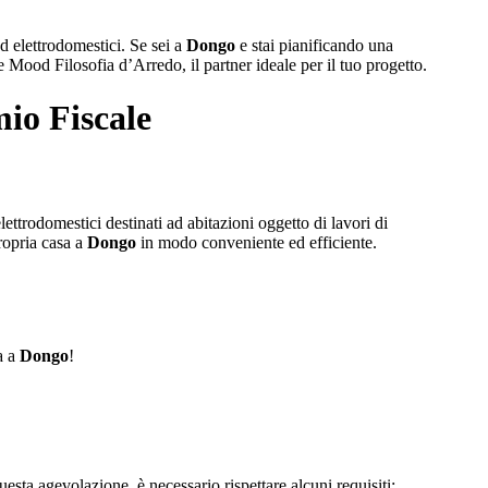
d elettrodomestici. Se sei a
Dongo
e stai pianificando una
e Mood Filosofia d’Arredo, il partner ideale per il tuo progetto.
io Fiscale
ettrodomestici destinati ad abitazioni oggetto di lavori di
ropria casa a
Dongo
in modo conveniente ed efficiente.
a a
Dongo
!
uesta agevolazione, è necessario rispettare alcuni requisiti: