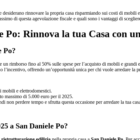
e desiderano rinnovare la propria casa risparmiando sui costi di mobili e
massimo di questa agevolazione fiscale e quali sono i vantaggi di sceglier
e Po: Rinnova la tua Casa con un
e Po?
 un rimborso fino al 50% sulle spese per l’acquisto di mobili e grandi el
no l’incentivo, offrendo un’opportunità unica per chi vuole arredare la p
 mobili e elettrodomestici.
rto massimo di 5.000 euro per il 2025.
ndi non perdere tempo e sfrutta questa occasione per arredare la tua cas
025 a San Daniele Po?
i
ristrutturazione edilizia
nella propria casa a
San Daniele Po
. Per ac