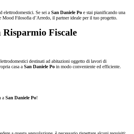
d elettrodomestici. Se sei a
San Daniele Po
e stai pianificando una
e Mood Filosofia d’Arredo, il partner ideale per il tuo progetto.
 Risparmio Fiscale
ettrodomestici destinati ad abitazioni oggetto di lavori di
ropria casa a
San Daniele Po
in modo conveniente ed efficiente.
a a
San Daniele Po
!
cedere a questa agevolazione, è necessario rispettare alcuni requisiti: