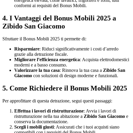
energetica elevata, come lavatrici, frigoriferi e forni, tutti
conformi ai requisiti del Bonus Mobili.
4.
I Vantaggi del Bonus Mobili 2025 a
Zibido San Giacomo
Sfruttare il Bonus Mobili 2025 ti permette di:
Risparmiare
: Riduci significativamente i costi d’arredo
grazie alla detrazione fiscale.
Migliorare l’efficienza energetica
: Acquista elettrodomestici
moderni e a basso consumo.
Valorizzare la tua casa
: Rinnova la tua casa a
Zibido San
Giacomo
con soluzioni di design moderne e funzionali.
5. Come Richiedere il Bonus Mobili 2025
Per approfittare di questa detrazione, segui questi passaggi:
Effettua i lavori di ristrutturazione
: Avvia i lavori di
ristrutturazione nella tua abitazione a
Zibido San Giacomo
e
conserva la documentazione.
Scegli i mobili giusti
: Assicurati che i tuoi acquisti siano
compatibili con i requisiti del Bonus Mobili.